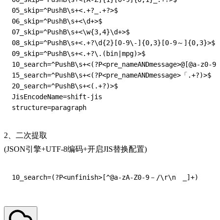
05_skip=^PushB\s+<.+?_.+?>$

06_skip=^PushB\s+<\d+>$

07_skip=^PushB\s+<\w{3,4}\d+>$

08_skip=^PushB\s+<.+?\d{2}[0-9\-]{0,3}[0-9～]{0,3}>$

09_skip=^PushB\s+<.+?\.(bin|mpg)>$

10_search=^PushB\s+<(?P<pre_nameANDmessage>@[@a-z0-9
15_search=^PushB\s+<(?P<pre_nameANDmessage>「.+?)>$

20_search=^PushB\s+<(.+?)>$

JisEncodeName=shift-jis

2、二次提取
(JSON引擎+UTF-8编码+开启JIS替换配置)