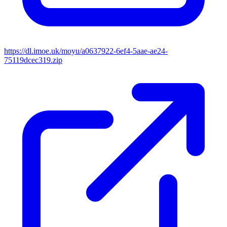
https://dl.imoe.uk/moyu/a0637922-6ef4-5aae-ae24-
75119dcec319.zip