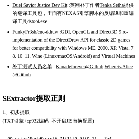
Duel Savior Justice Dev Kit
:英翻补丁作者
Tenka Seiha
提供
的翻译工具包，里面有NEXAS引擎脚本的反编译和重编
译工具dstool.exe
FunkyFr3sh/cnc-ddraw
:GDI, OpenGL and Direct3D 9 re-
implementation of the DirectDraw API for classic 2D games
for better compatibility with Windows ME, 2000, XP, Vista, 7,
8, 10, 11, Wine (Linux/macOS/Android) and Virtual Machines
补丁测试人员名单
:
Kanadeforever@Github
Whereis-Alice
@Github
SExtractor提取正则
1、初步提取
(TXT引擎+cp932编码+不开启JIS替换配置)
00_skip=^PushB\s+<[A-Z]{1}[0-9]{0,1}_.+?>$
