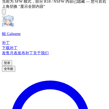
当前为 SFW 模式，部分 R18 / NSFW 内容已隐藏 — 您可在右
上角切换 "显示全部内容"
鲲 Galgame
补丁
下载补丁
发售月表
发布补丁
关于我们
登录
全年龄