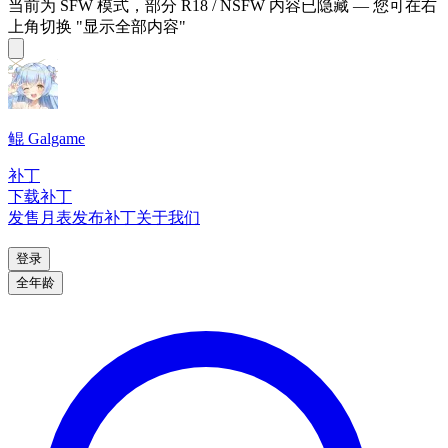
当前为 SFW 模式，部分 R18 / NSFW 内容已隐藏 — 您可在右
上角切换 "显示全部内容"
鲲 Galgame
补丁
下载补丁
发售月表
发布补丁
关于我们
登录
全年龄