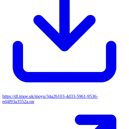
https://dl.imoe.uk/moyu/34a2b103-4d33-5961-9536-
ed4f93a3552a.rar