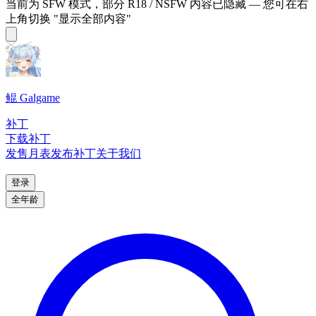
当前为 SFW 模式，部分 R18 / NSFW 内容已隐藏 — 您可在右
上角切换 "显示全部内容"
鲲 Galgame
补丁
下载补丁
发售月表
发布补丁
关于我们
登录
全年龄