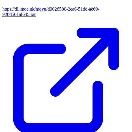
https://dl.imoe.uk/moyu/d9026580-2ea6-51dd-ae69-
92bd501af645.rar