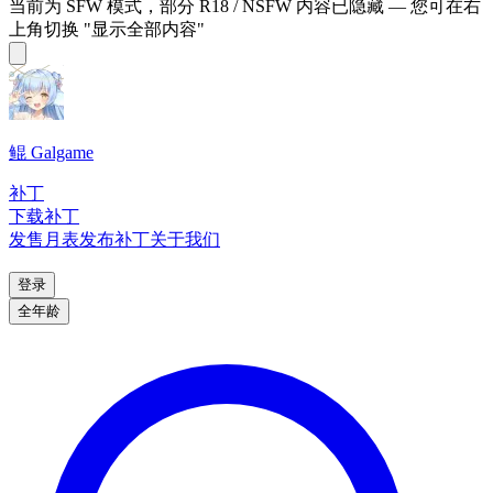
当前为 SFW 模式，部分 R18 / NSFW 内容已隐藏 — 您可在右
上角切换 "显示全部内容"
鲲 Galgame
补丁
下载补丁
发售月表
发布补丁
关于我们
登录
全年龄