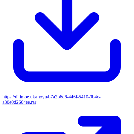
https://dl.imoe.uk/moyu/b7a2b6d8-446f-5410-9b4c-
a30e0d2664ee.rar