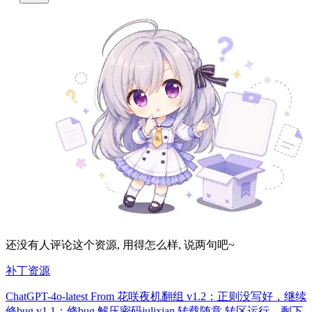
还没有人评论这个资源, 用得怎么样, 说两句吧~
补丁资源
ChatGPT-4o-latest From 花咲夜机翻组 v1.2：正则没写好，继续
修bug v1.1：修bug 解压密码julixian 转载随意 转区运行。剩下