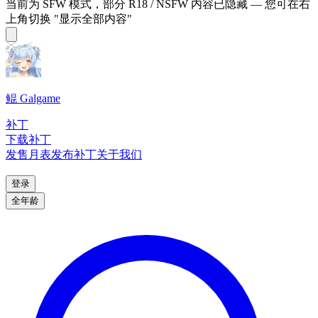
当前为 SFW 模式，部分 R18 / NSFW 内容已隐藏 — 您可在右
上角切换 "显示全部内容"
鲲 Galgame
补丁
下载补丁
发售月表
发布补丁
关于我们
登录
全年龄