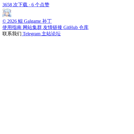
3658 次下载
·
6 个点赞
© 2026 鲲 Galgame 补丁
使用指南
网站集群
友情链接
GitHub 仓库
联系我们
Telegram
主站论坛