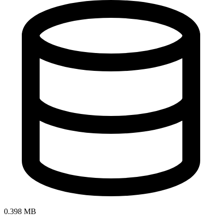
0.398 MB