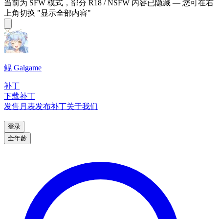
当前为 SFW 模式，部分 R18 / NSFW 内容已隐藏 — 您可在右
上角切换 "显示全部内容"
鲲 Galgame
补丁
下载补丁
发售月表
发布补丁
关于我们
登录
全年龄