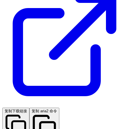
复制下载链接
复制 aria2 命令