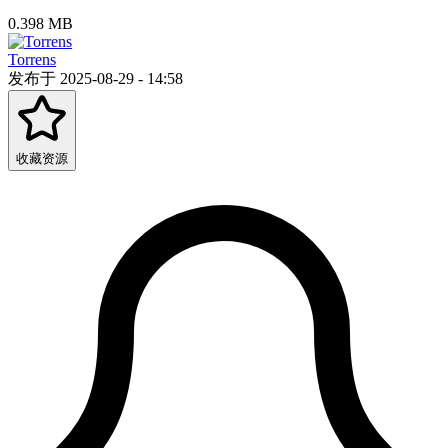
0.398 MB
Torrens
发布于 2025-08-29 - 14:58
收藏资源