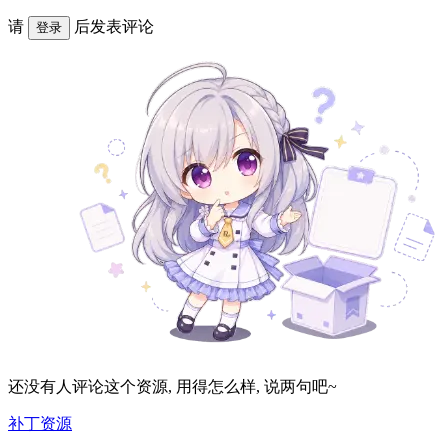
请
后发表评论
登录
还没有人评论这个资源, 用得怎么样, 说两句吧~
补丁资源