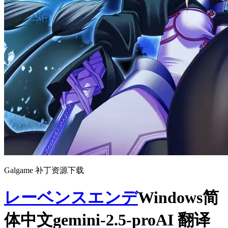
Galgame 补丁资源下载
レーベンスエンデ
Windows简
体中文gemini-2.5-proAI 翻译