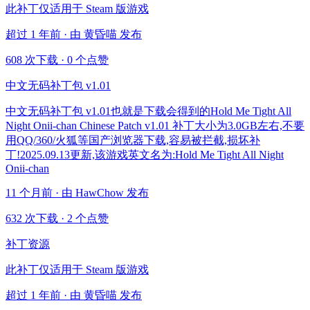
此补丁仅适用于 Steam 版游戏
超过 1 年前 · 由 黄昏喵 发布
608 次下载
·
0 个点赞
中文无码补丁包 v1.01
中文无码补丁包 v1.01也就是下载会得到的Hold Me Tight All
Night Onii-chan Chinese Patch v1.01 补丁大小为3.0GB左右,不要
用QQ/360/火狐等国产浏览器下载,容易被拦截,损坏补
丁!2025.09.13更新,该游戏英文名为:Hold Me Tight All Night
Onii-chan
11 个月前 · 由 HawChow 发布
632 次下载
·
2 个点赞
补丁资源
此补丁仅适用于 Steam 版游戏
超过 1 年前 · 由 黄昏喵 发布