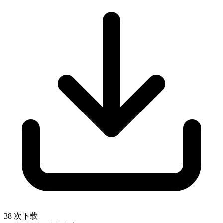
38 次下载