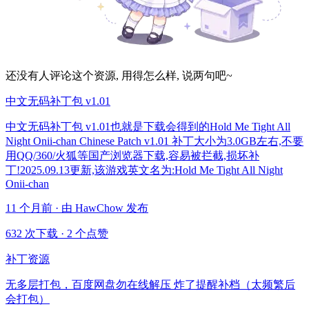
还没有人评论这个资源, 用得怎么样, 说两句吧~
中文无码补丁包 v1.01
中文无码补丁包 v1.01也就是下载会得到的Hold Me Tight All
Night Onii-chan Chinese Patch v1.01 补丁大小为3.0GB左右,不要
用QQ/360/火狐等国产浏览器下载,容易被拦截,损坏补
丁!2025.09.13更新,该游戏英文名为:Hold Me Tight All Night
Onii-chan
11 个月前 · 由 HawChow 发布
632 次下载
·
2 个点赞
补丁资源
无多层打包，百度网盘勿在线解压 炸了提醒补档（太频繁后
会打包）