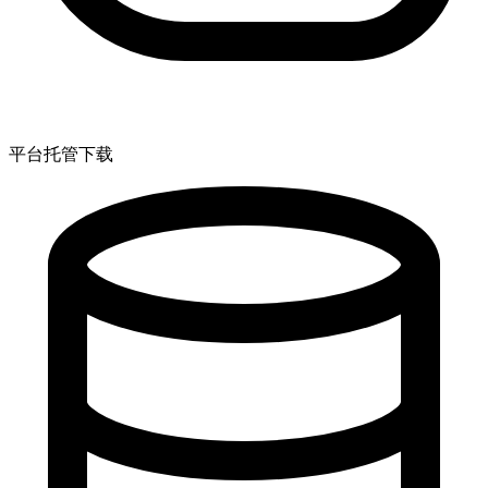
平台托管下载