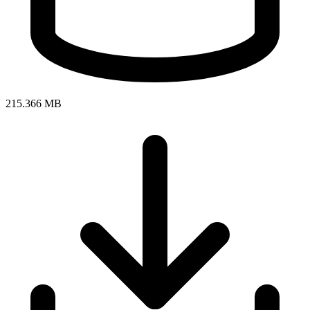
215.366 MB