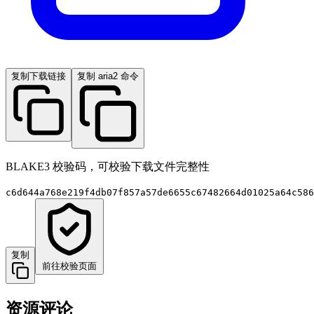
复制下载链接
复制 aria2 命令
BLAKE3 校验码，可校验下载文件完整性
c6d644a768e219f4db07f857a57de6655c67482664d01025a64c586
复制
前往校验页面
资源评论