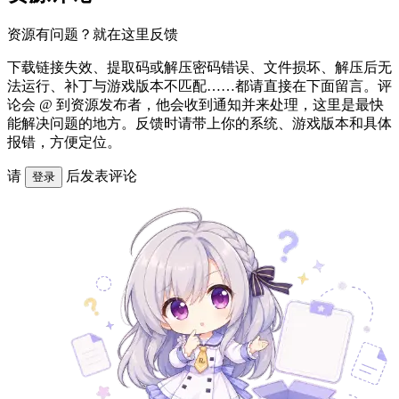
资源有问题？就在这里反馈
下载链接失效、提取码或解压密码错误、文件损坏、解压后无
法运行、补丁与游戏版本不匹配……都请直接在下面留言。评
论会 @ 到资源发布者，他会收到通知并来处理，这里是最快
能解决问题的地方。反馈时请带上你的系统、游戏版本和具体
报错，方便定位。
请
后发表评论
登录