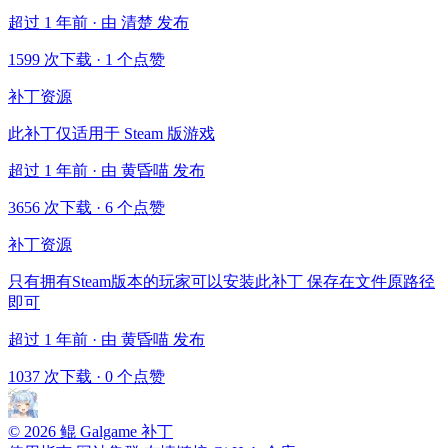
超过 1 年前 · 由 清楚 发布
1599 次下载
·
1 个点赞
补丁资源
此补丁仅适用于 Steam 版游戏
超过 1 年前 · 由 黄昏喵 发布
3656 次下载
·
6 个点赞
补丁资源
只有拥有Steam版本的玩家可以安装此补丁 保存在文件原路径
即可
超过 1 年前 · 由 黄昏喵 发布
1037 次下载
·
0 个点赞
© 2026 鲲 Galgame 补丁