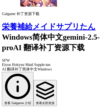
Galgame 补丁资源下载
栄養補給メイドサプリたん
Windows简体中文gemini-2.5-
proAI 翻译补丁资源下载
SFW
Eiyou Hokyuu Maid Supple-tan
AI 翻译补丁
简体中文
Windows
查看 Galgame 介绍
查看全部资源