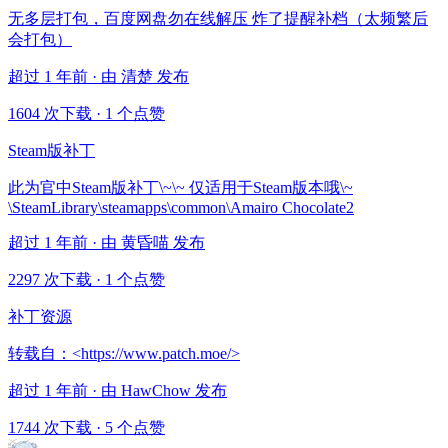
无多层打包，百度网盘勿在线解压 炸了提醒补档（太频繁后
会打包）
超过 1 年前 · 由 清楚 发布
1604 次下载
·
1 个点赞
Steam版补丁
此为官中Steam版补丁\~\~ 仅适用于Steam版本哦\~
\SteamLibrary\steamapps\common\Amairo Chocolate2
超过 1 年前 · 由 黄昏喵 发布
2297 次下载
·
1 个点赞
补丁资源
转载自：<https://www.patch.moe/>
超过 1 年前 · 由 HawChow 发布
1744 次下载
·
5 个点赞