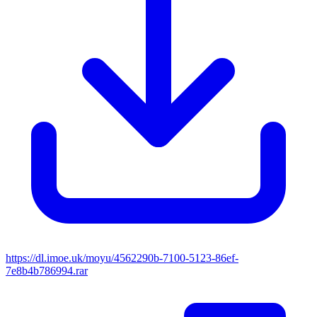
https://dl.imoe.uk/moyu/4562290b-7100-5123-86ef-
7e8b4b786994.rar