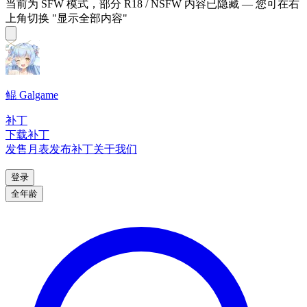
当前为 SFW 模式，部分 R18 / NSFW 内容已隐藏 — 您可在右
上角切换 "显示全部内容"
鲲 Galgame
补丁
下载补丁
发售月表
发布补丁
关于我们
登录
全年龄