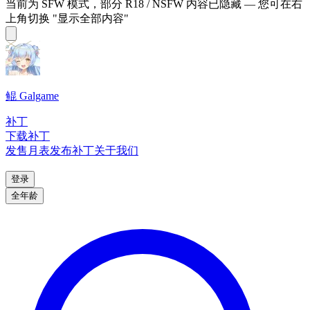
当前为 SFW 模式，部分 R18 / NSFW 内容已隐藏 — 您可在右
上角切换 "显示全部内容"
鲲 Galgame
补丁
下载补丁
发售月表
发布补丁
关于我们
登录
全年龄