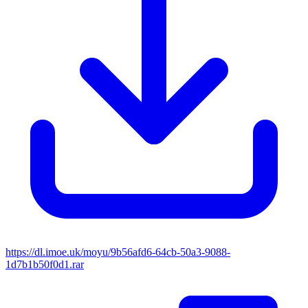
https://dl.imoe.uk/moyu/9b56afd6-64cb-50a3-9088-
1d7b1b50f0d1.rar