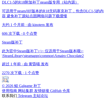
DLC1-5的R18附加补丁steam版专用（站内源）
可适用于steam/HF版本的R18无码塞克补丁，包含DLC1-5的内
容 避免补丁源站点因网络问题下载缓慢
大约 1 个月前 · 由 kinotern 发布
606 次下载
·
0 个点赞
Steam版补丁
此为官中Steam版补丁\~\~ 仅适用于Steam版本哦\~
\SteamLibrary\steamapps\common\Amairo Chocolate2
超过 1 年前 · 由 黄昏喵 发布
2270 次下载
·
1 个点赞
© 2026 鲲 Galgame 补丁
使用指南
网站集群
友情链接
GitHub 仓库
联系我们
Telegram
主站论坛