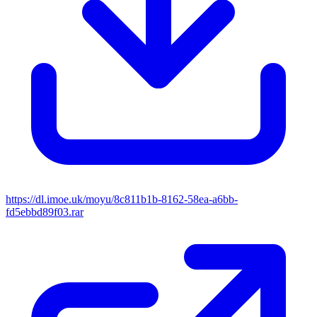
https://dl.imoe.uk/moyu/8c811b1b-8162-58ea-a6bb-
fd5ebbd89f03.rar