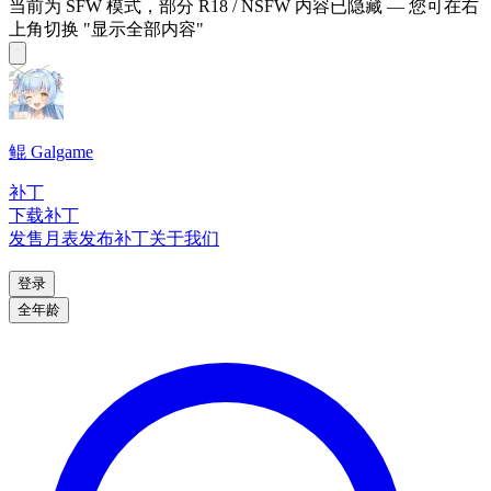
当前为 SFW 模式，部分 R18 / NSFW 内容已隐藏 — 您可在右
上角切换 "显示全部内容"
鲲 Galgame
补丁
下载补丁
发售月表
发布补丁
关于我们
登录
全年龄