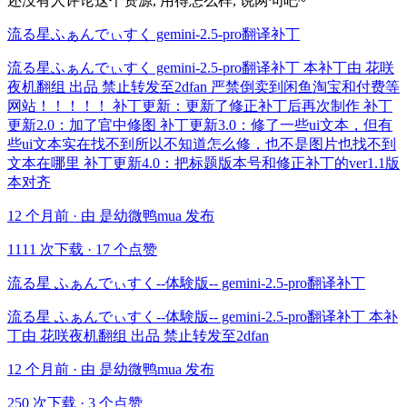
还没有人评论这个资源, 用得怎么样, 说两句吧~
流る星ふぁんでぃすく gemini-2.5-pro翻译补丁
流る星ふぁんでぃすく gemini-2.5-pro翻译补丁 本补丁由 花咲
夜机翻组 出品 禁止转发至2dfan 严禁倒卖到闲鱼淘宝和付费等
网站！！！！！ 补丁更新：更新了修正补丁后再次制作 补丁
更新2.0：加了官中修图 补丁更新3.0：修了一些ui文本，但有
些ui文本实在找不到所以不知道怎么修，也不是图片也找不到
文本在哪里 补丁更新4.0：把标题版本号和修正补丁的ver1.1版
本对齐
12 个月前 · 由 是幼微鸭mua 发布
1111 次下载
·
17 个点赞
流る星 ふぁんでぃすく--体験版-- gemini-2.5-pro翻译补丁
流る星 ふぁんでぃすく--体験版-- gemini-2.5-pro翻译补丁 本补
丁由 花咲夜机翻组 出品 禁止转发至2dfan
12 个月前 · 由 是幼微鸭mua 发布
250 次下载
·
3 个点赞