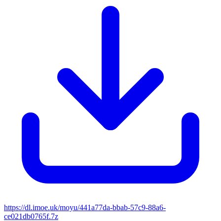
https://dl.imoe.uk/moyu/441a77da-bbab-57c9-88a6-
ce021db0765f.7z