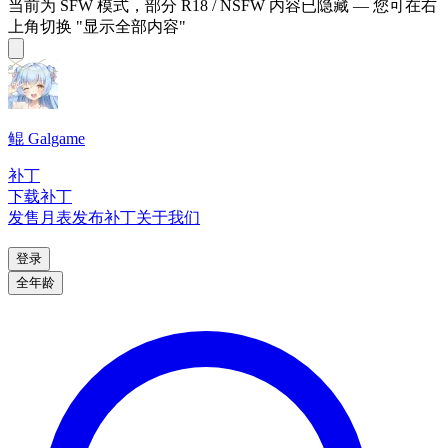
当前为 SFW 模式，部分 R18 / NSFW 内容已隐藏 — 您可在右
上角切换 "显示全部内容"
鲲 Galgame
补丁
下载补丁
发售月表
发布补丁
关于我们
登录
全年龄