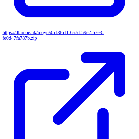
https://dl.imoe.uk/moyu/4518f611-6a7d-59e2-b7e3-
fe0d47fa787b.zip