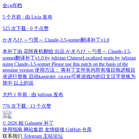
全cg存档
5 个月前 · 由 Licia 发布
525 次下载
·
0 个点赞
かぎろひ ～勺景～ Claude-3.5-sonnet翻译补丁v1.0
本补丁由 花咲夜机翻组 出品 かぎろひ ～勺景～ Claude-3.5-
sonnet翻译补丁v1.0 by julixian ChineseLocalized gratis by julixian
using Claude-3.5-sonnet Please use this patch on the basis of the
genuine version 使用方法： 将补丁文件夹内所有项目拖进根目
录进行替换 启动kagirohi\_cn.exe可将游戏内的日文汉字替换为
简中 以上的说
大约 1 年前 · 由 julixian 发布
776 次下载
·
13 个点赞
© 2026 鲲 Galgame 补丁
使用指南
网站集群
友情链接
GitHub 仓库
联系我们
Telegram
主站论坛