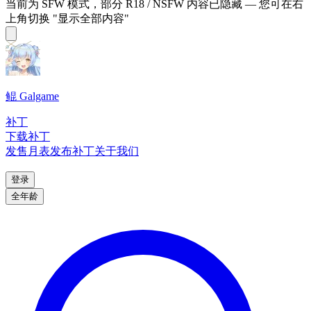
当前为 SFW 模式，部分 R18 / NSFW 内容已隐藏 — 您可在右
上角切换 "显示全部内容"
鲲 Galgame
补丁
下载补丁
发售月表
发布补丁
关于我们
登录
全年龄