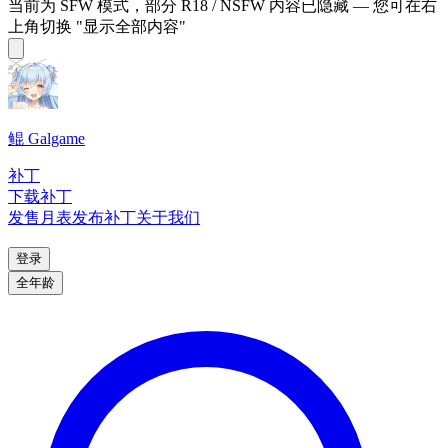
当前为 SFW 模式，部分 R18 / NSFW 内容已隐藏 — 您可在右
上角切换 "显示全部内容"
鲲 Galgame
补丁
下载补丁
发售月表
发布补丁
关于我们
登录
全年龄