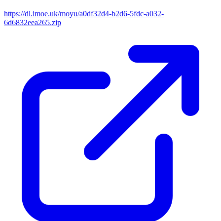
https://dl.imoe.uk/moyu/a0df32d4-b2d6-5fdc-a032-
6d6832eea265.zip