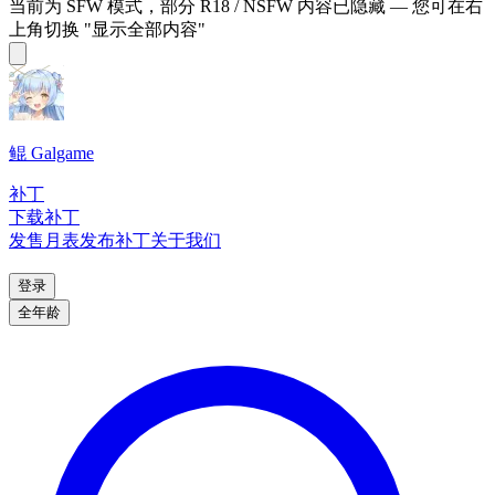
当前为 SFW 模式，部分 R18 / NSFW 内容已隐藏 — 您可在右
上角切换 "显示全部内容"
鲲 Galgame
补丁
下载补丁
发售月表
发布补丁
关于我们
登录
全年龄