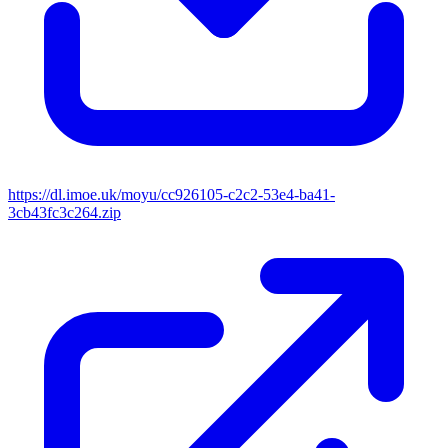
https://dl.imoe.uk/moyu/cc926105-c2c2-53e4-ba41-
3cb43fc3c264.zip