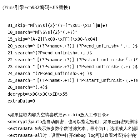
(Yuris引擎+cp932编码+JIS替换)
01_skip=^M[\S\s]{2}"(?=[^\x81-\xEF]|■|◆)

10_search=^M[\S\s]{2}"(.+?)"

15_skip=^[A-Z][\x00-\xFF][\x00-\x04]

20_search=^【(?P<name>.+?)】(?P<end_unfinish>「.+」)$

21_search=^(?P<end_unfinish>.+」)$

22_search=^【(?P<name>.+?)】(?P<start_unfinish>「.+)$

23_search=^【(?P<name>.+?)】(?P<end_unfinish>（.+）)$

24_search=^(?P<end_unfinish>.+）)$

25_search=^【(?P<name>.+?)】(?P<start_unfinish>（.+)$

26_search=^(.+)$

decrypt=\xD6\x3C\xED\x55

extraData=9

<如果提取内容为空请尝试把ysc.bin放入工作目录>

<decrypt为auto是自动解密，也可以指定密钥，如果已解密则删除dec
<extraData=9表示按参数个数过滤文本，最小为1；选项或人名提
<extraData=all时，设置中打开debug log可以查看对应指令的打印