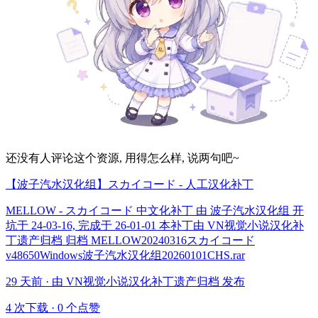
还没有人评论这个资源, 用得怎么样, 说两句吧~
【波子汽水汉化组】スカイコード - 人工汉化补丁
MELLOW - スカイコード 中文化补丁 由 波子汽水汉化组 开
坑于 24-03-16, 完成于 26-01-01 本补丁由 VN视觉小说汉化补
丁遗产归档 归档 MELLOW20240316スカイコード
v48650Windows波子汽水汉化组20260101CHS.rar
29 天前 · 由 VN视觉小说汉化补丁遗产归档 发布
4 次下载
·
0 个点赞