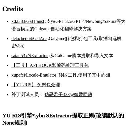
Credits
xd2333/GalTransl
:支持GPT-3.5/GPT-4/Newbing/Sakura等大
语言模型的Galgame自动化翻译解决方案
detached64/GalArc
:Galgame解包和打包工具(取消勾选解
密ybn)
satan53x/SExtractor
:从GalGame脚本提取和导入文本
【工具】API HOOK和编码处理工具包
xupefei/Locale-Emulator
:转区工具,使用了其中的dll
【YU-RIS】 免封包处理
补丁测试人员：
伪恶君子333@御爱同萌
YU-RIS引擎*.ybn SExtractor提取正则(改编默认的
None规则)