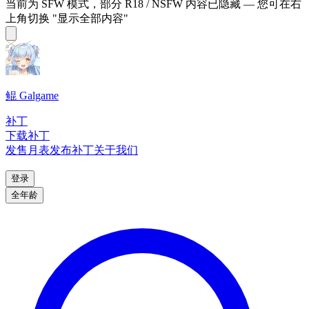
当前为 SFW 模式，部分 R18 / NSFW 内容已隐藏 — 您可在右
上角切换 "显示全部内容"
鲲 Galgame
补丁
下载补丁
发售月表
发布补丁
关于我们
登录
全年龄