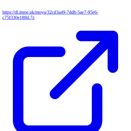
https://dl.imoe.uk/moyu/32cd3a49-7ddb-5ae7-95e6-
c75f330e188d.7z