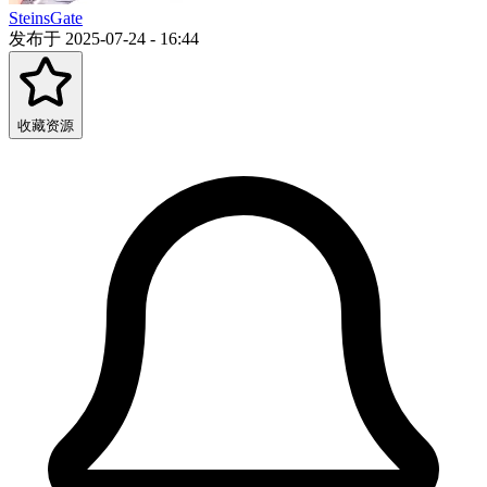
SteinsGate
发布于 2025-07-24 - 16:44
收藏资源