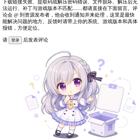
下载链接失效、提取码或解压密码错误、文件损坏、解压后无
法运行、补丁与游戏版本不匹配……都请直接在下面留言。评
论会 @ 到资源发布者，他会收到通知并来处理，这里是最快
能解决问题的地方。反馈时请带上你的系统、游戏版本和具体
报错，方便定位。
请
后发表评论
登录