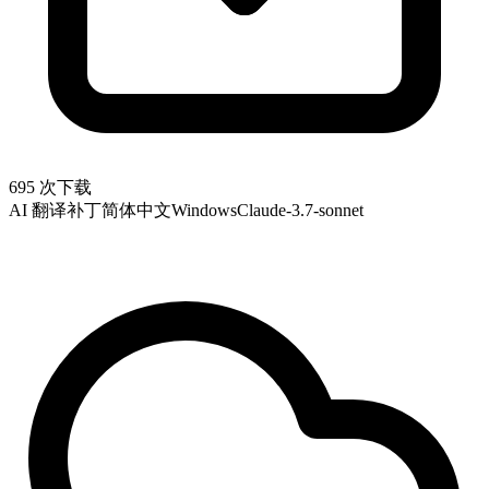
695 次下载
AI 翻译补丁
简体中文
Windows
Claude-3.7-sonnet