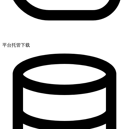
平台托管下载