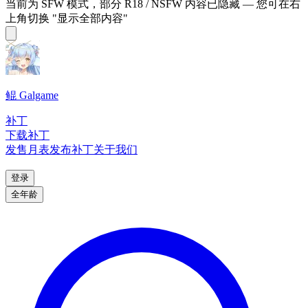
当前为 SFW 模式，部分 R18 / NSFW 内容已隐藏 — 您可在右
上角切换 "显示全部内容"
鲲 Galgame
补丁
下载补丁
发售月表
发布补丁
关于我们
登录
全年龄