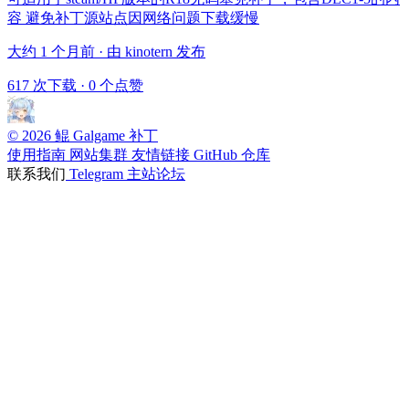
容 避免补丁源站点因网络问题下载缓慢
大约 1 个月前 · 由 kinotern 发布
617 次下载
·
0 个点赞
© 2026 鲲 Galgame 补丁
使用指南
网站集群
友情链接
GitHub 仓库
联系我们
Telegram
主站论坛