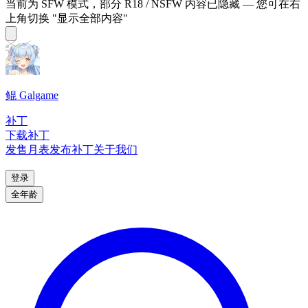
当前为 SFW 模式，部分 R18 / NSFW 内容已隐藏 — 您可在右
上角切换 "显示全部内容"
鲲 Galgame
补丁
下载补丁
发售月表
发布补丁
关于我们
登录
全年龄