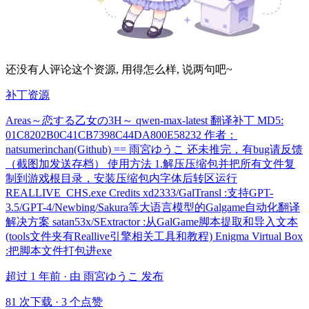
还没有人评论这个资源, 用得怎么样, 说两句吧~
补丁资源
Areas～恋する乙女の3H～ qwen-max-latest 翻译补丁 MD5:
01C8202B0C41CB7398C44DA800E58232 作者：
natsumerinchan(Github) == 雨宮ゆうこ 还未推完，有bug请反馈
（截图加发送存档） 使用方法 1.解压压缩包并把所有文件复
制到游戏根目录，安装压缩包内字体后转区运行
REALLIVE_CHS.exe Credits xd2333/GalTransl :支持GPT-
3.5/GPT-4/Newbing/Sakura等大语言模型的Galgame自动化翻译
解决方案 satan53x/SExtractor :从GalGame脚本提取和导入文本
(tools文件夹有Reallive引擎相关工具和教程) Enigma Virtual Box
:把脚本文件打包进exe
超过 1 年前 · 由 雨宮ゆうこ 发布
81 次下载
·
3 个点赞