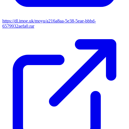
https://dl.imoe.uk/moyu/a216a8aa-5e38-5eae-bbbd-
6579932aefa0.rar