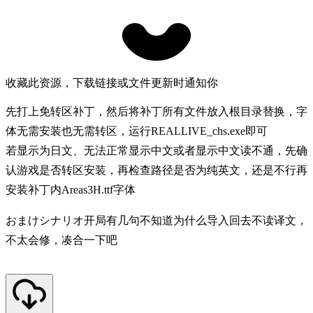
收藏此资源，下载链接或文件更新时通知你
先打上免转区补丁，然后将补丁所有文件放入根目录替换，字
体无需安装也无需转区，运行REALLIVE_chs.exe即可
若显示为日文、无法正常显示中文或者显示中文读不通，先确
认游戏是否转区安装，再检查路径是否为纯英文，还是不行再
安装补丁内Areas3H.ttf字体
おまけシナリオ开局有几句不知道为什么导入回去不读译文，
不太会修，凑合一下吧