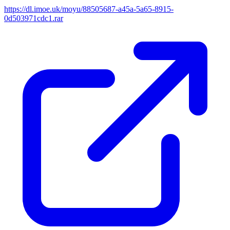
https://dl.imoe.uk/moyu/88505687-a45a-5a65-8915-
0d503971cdc1.rar