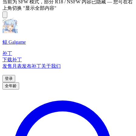
当前为 SFW 模式，部分 R18 / NSFW 内容已隐藏 — 您可在右
上角切换 "显示全部内容"
鲲 Galgame
补丁
下载补丁
发售月表
发布补丁
关于我们
登录
全年龄