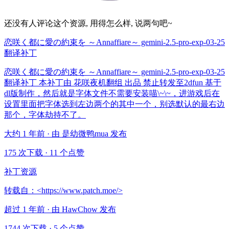
还没有人评论这个资源, 用得怎么样, 说两句吧~
恋咲く都に愛の約束を ～Annaffiare～ gemini-2.5-pro-exp-03-25
翻译补丁
恋咲く都に愛の約束を ～Annaffiare～ gemini-2.5-pro-exp-03-25
翻译补丁 本补丁由 花咲夜机翻组 出品 禁止转发至2dfun 基于
dl版制作，然后就是字体文件不需要安装喵\~\~，进游戏后在
设置里面把字体选到左边两个的其中一个，别选默认的最右边
那个，字体劫持不了。
大约 1 年前 · 由 是幼微鸭mua 发布
175 次下载
·
11 个点赞
补丁资源
转载自：<https://www.patch.moe/>
超过 1 年前 · 由 HawChow 发布
1744 次下载
·
5 个点赞