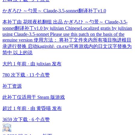
かぎろひ ～勺景～ Claude-3.5-sonnet翻译补丁v1.0
本补丁由 花咲夜机翻组 出品 かぎろひ ～勺景～ Claude-3.5-
sonnet翻译补丁v1.0 by julixian ChineseLocalized gratis by julixian
using Claude-3.5-sonnet Please use this patch on the basis of the
genuine version 使用方法： 将补丁文件夹内所有项目拖进根目
录进行替换 启动kagirohi\_cn.exe可将游戏内的日文汉字替换为
简中 以上的说
大约 1 年前 · 由 julixian 发布
780 次下载
·
13 个点赞
补丁资源
此补丁仅适用于 Steam 版游戏
超过 1 年前 · 由 黄昏喵 发布
3659 次下载
·
6 个点赞