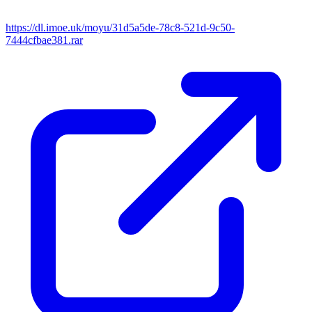
https://dl.imoe.uk/moyu/31d5a5de-78c8-521d-9c50-
7444cfbae381.rar