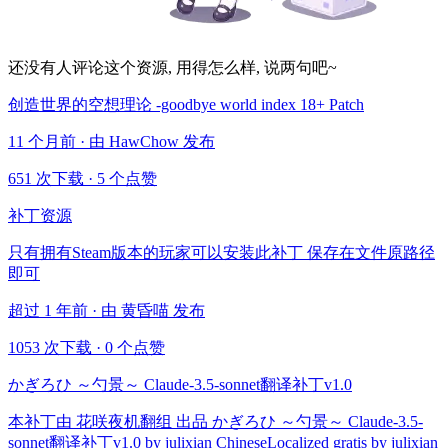
还没有人评论这个资源, 用得怎么样, 说两句吧~
创造世界的空想理论 -goodbye world index 18+ Patch
11 个月前 · 由 HawChow 发布
651 次下载
·
5 个点赞
补丁资源
只有拥有Steam版本的玩家可以安装此补丁 保存在文件原路径
即可
超过 1 年前 · 由 黄昏喵 发布
1053 次下载
·
0 个点赞
かぎろひ ～勺景～ Claude-3.5-sonnet翻译补丁v1.0
本补丁由 花咲夜机翻组 出品 かぎろひ ～勺景～ Claude-3.5-
sonnet翻译补丁v1.0 by julixian ChineseLocalized gratis by julixian