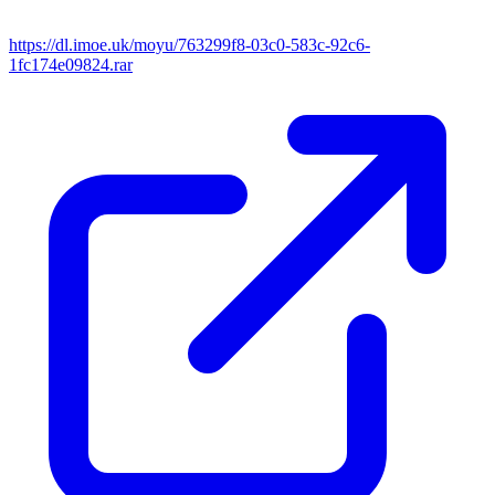
https://dl.imoe.uk/moyu/763299f8-03c0-583c-92c6-
1fc174e09824.rar