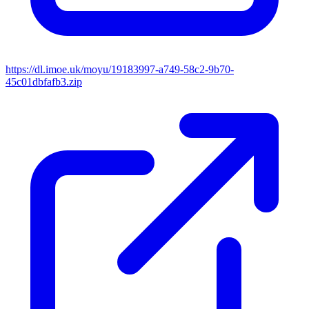
https://dl.imoe.uk/moyu/19183997-a749-58c2-9b70-
45c01dbfafb3.zip