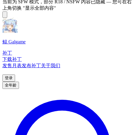
当前为 SFW 模式，部分 R18 / NSFW 内容已隐藏 — 您可在右
上角切换 "显示全部内容"
鲲 Galgame
补丁
下载补丁
发售月表
发布补丁
关于我们
登录
全年龄