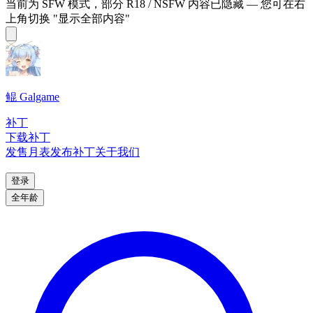
当前为 SFW 模式，部分 R18 / NSFW 内容已隐藏 — 您可在右
上角切换 "显示全部内容"
鲲 Galgame
补丁
下载补丁
发售月表
发布补丁
关于我们
登录
全年龄