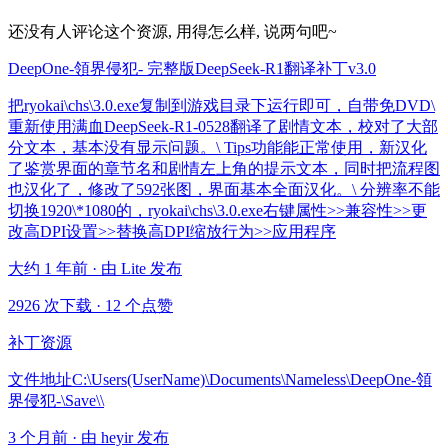
还没有人评论这个资源, 用得怎么样, 说两句吧~
DeepOne-領界侵犯- 完整版DeepSeek-R1翻译补丁v3.0
把ryokai\chs\3.0.exe复制到游戏目录下运行即可，自带免DVD\
重新使用满血DeepSeek-R1-0528翻译了剧情文本，校对了大部
分文本，基本没有显示问题。\ Tips功能能正常使用，新汉化
了鉴赏界面的章节名和剧情左上角的提示文本，同时把流程图
也汉化了，修改了592张图，界面基本全面汉化。\ 分辨率不能
切换1920\*1080的，ryokai\chs\3.0.exe右键属性>>兼容性>>更
改高DPI设置>>替换高DPI缩放行为>>应用程序
大约 1 年前 · 由 Lite 发布
2926 次下载
·
12 个点赞
补丁资源
文件地址C:\Users(UserName)\Documents\Nameless\DeepOne-領
界侵犯-\Save\\
3 个月前 · 由 heyir 发布