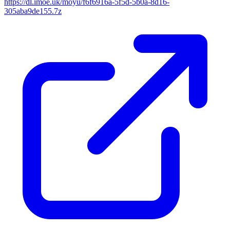
https://dl.imoe.uk/moyu/f6f6916a-5f5d-5b0a-8d16-
305aba9de155.7z