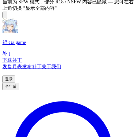
当前为 SFW 模式，部分 R18 / NSFW 内容已隐藏 — 您可在右
上角切换 "显示全部内容"
鲲 Galgame
补丁
下载补丁
发售月表
发布补丁
关于我们
登录
全年龄