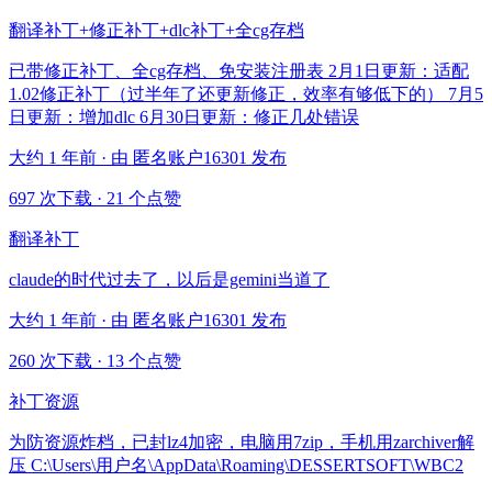
翻译补丁+修正补丁+dlc补丁+全cg存档
已带修正补丁、全cg存档、免安装注册表 2月1日更新：适配
1.02修正补丁（过半年了还更新修正，效率有够低下的） 7月5
日更新：增加dlc 6月30日更新：修正几处错误
大约 1 年前 · 由 匿名账户16301 发布
697 次下载
·
21 个点赞
翻译补丁
claude的时代过去了，以后是gemini当道了
大约 1 年前 · 由 匿名账户16301 发布
260 次下载
·
13 个点赞
补丁资源
为防资源炸档，已封lz4加密，电脑用7zip，手机用zarchiver解
压 C:\Users\用户名\AppData\Roaming\DESSERTSOFT\WBC2