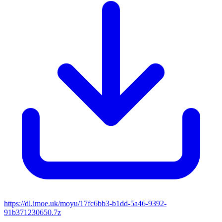
https://dl.imoe.uk/moyu/17fc6bb3-b1dd-5a46-9392-
91b371230650.7z