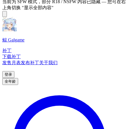
当前为 SFW 模式，部分 R18 / NSFW 内容已隐藏 — 您可在右
上角切换 "显示全部内容"
鲲 Galgame
补丁
下载补丁
发售月表
发布补丁
关于我们
登录
全年龄