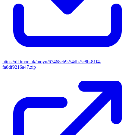
https://dl.imoe.uk/moyu/67468eb9-54db-5c8b-81f4-
fa8df9216a47.zip