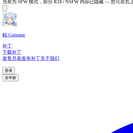
当前为 SFW 模式，部分 R18 / NSFW 内容已隐藏 — 您可在
鲲 Galgame
补丁
下载补丁
发售月表
发布补丁
关于我们
登录
全年龄