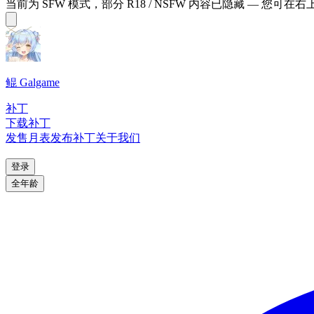
当前为 SFW 模式，部分 R18 / NSFW 内容已隐藏 — 您可在
鲲 Galgame
补丁
下载补丁
发售月表
发布补丁
关于我们
登录
全年龄