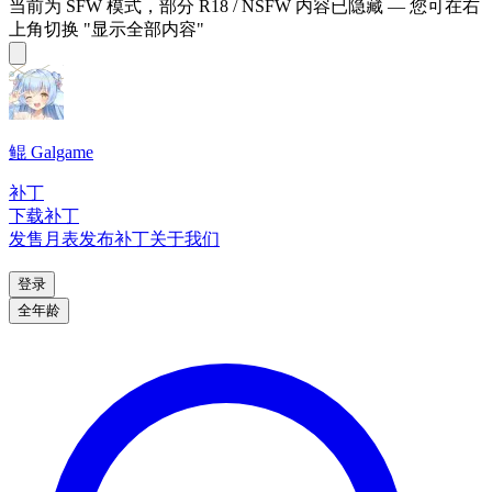
当前为 SFW 模式，部分 R18 / NSFW 内容已隐藏 — 您可在右
上角切换 "显示全部内容"
鲲 Galgame
补丁
下载补丁
发售月表
发布补丁
关于我们
登录
全年龄