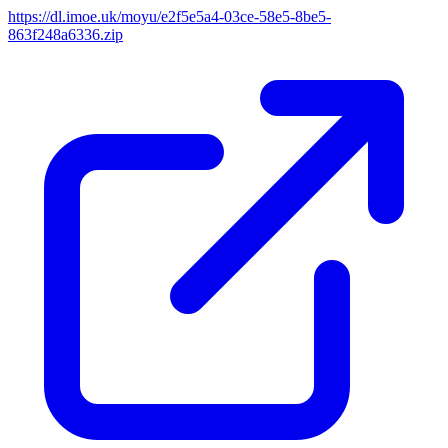
https://dl.imoe.uk/moyu/e2f5e5a4-03ce-58e5-8be5-
863f248a6336.zip