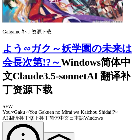
Galgame 补丁资源下载
よう∽ガク～妖学園の未来は
会長次第!?～
Windows简体中
文Claude3.5-sonnetAI 翻译补
丁资源下载
SFW
You∞Gaku ~You Gakuen no Mirai wa Kaichou Shidai!?~
AI 翻译补丁
修正补丁
简体中文
日本語
Windows