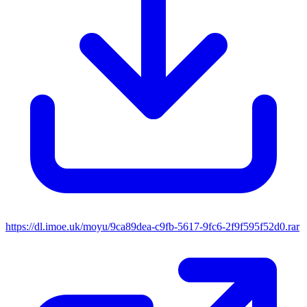
https://dl.imoe.uk/moyu/9ca89dea-c9fb-5617-9fc6-2f9f595f52d0.rar