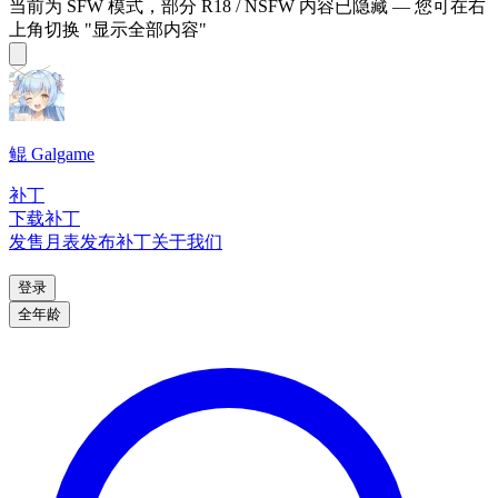
当前为 SFW 模式，部分 R18 / NSFW 内容已隐藏 — 您可在右
上角切换 "显示全部内容"
鲲 Galgame
补丁
下载补丁
发售月表
发布补丁
关于我们
登录
全年龄