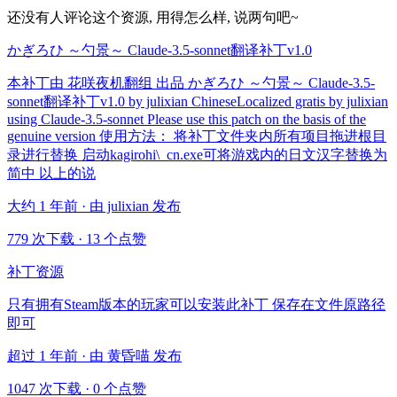
还没有人评论这个资源, 用得怎么样, 说两句吧~
かぎろひ ～勺景～ Claude-3.5-sonnet翻译补丁v1.0
本补丁由 花咲夜机翻组 出品 かぎろひ ～勺景～ Claude-3.5-
sonnet翻译补丁v1.0 by julixian ChineseLocalized gratis by julixian
using Claude-3.5-sonnet Please use this patch on the basis of the
genuine version 使用方法： 将补丁文件夹内所有项目拖进根目
录进行替换 启动kagirohi\_cn.exe可将游戏内的日文汉字替换为
简中 以上的说
大约 1 年前 · 由 julixian 发布
779 次下载
·
13 个点赞
补丁资源
只有拥有Steam版本的玩家可以安装此补丁 保存在文件原路径
即可
超过 1 年前 · 由 黄昏喵 发布
1047 次下载
·
0 个点赞