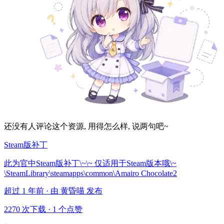
还没有人评论这个资源, 用得怎么样, 说两句吧~
Steam版补丁
此为官中Steam版补丁\~\~ 仅适用于Steam版本哦\~
\SteamLibrary\steamapps\common\Amairo Chocolate2
超过 1 年前 · 由 黄昏喵 发布
2270 次下载
·
1 个点赞