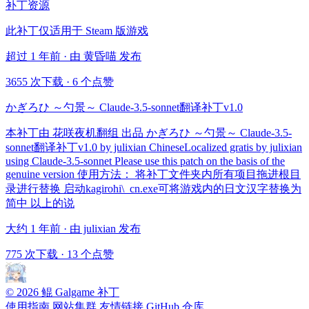
补丁资源
此补丁仅适用于 Steam 版游戏
超过 1 年前 · 由 黄昏喵 发布
3655 次下载
·
6 个点赞
かぎろひ ～勺景～ Claude-3.5-sonnet翻译补丁v1.0
本补丁由 花咲夜机翻组 出品 かぎろひ ～勺景～ Claude-3.5-
sonnet翻译补丁v1.0 by julixian ChineseLocalized gratis by julixian
using Claude-3.5-sonnet Please use this patch on the basis of the
genuine version 使用方法： 将补丁文件夹内所有项目拖进根目
录进行替换 启动kagirohi\_cn.exe可将游戏内的日文汉字替换为
简中 以上的说
大约 1 年前 · 由 julixian 发布
775 次下载
·
13 个点赞
© 2026 鲲 Galgame 补丁
使用指南
网站集群
友情链接
GitHub 仓库