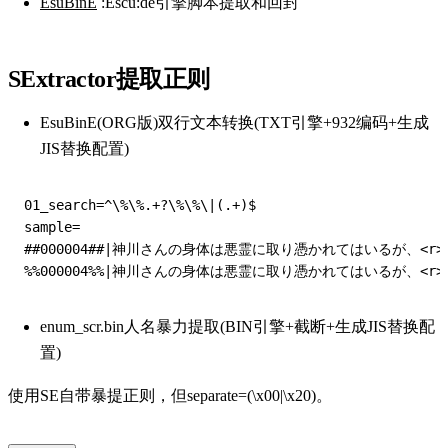
EsuBinE
:Escu:de引擎脚本提取和回封
SExtractor提取正则
EsuBinE(ORG版)双行文本转换(TXT引擎+932编码+生成
JIS替换配置)
01_search=^\%\%.+?\%\%\|(.+)$

sample=

##000004##|神川さんの身体は悪霊に取り憑かれてはいるが、<r
enum_scr.bin人名暴力提取(BIN引擎+截断+生成JIS替换配
置)
使用SE自带暴提正则，但separate=(\x00|\x20)。