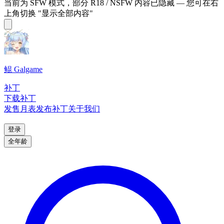
当前为 SFW 模式，部分 R18 / NSFW 内容已隐藏 — 您可在右
上角切换 "显示全部内容"
鲲 Galgame
补丁
下载补丁
发售月表
发布补丁
关于我们
登录
全年龄