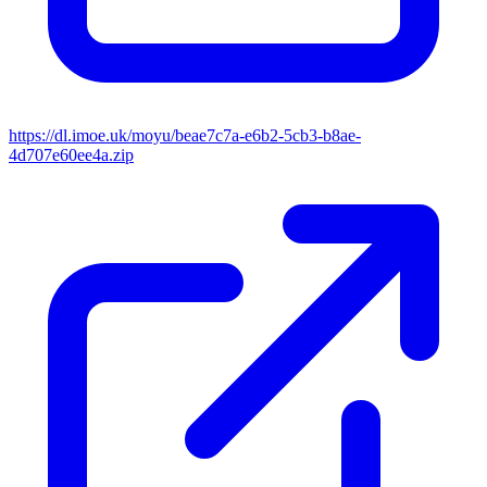
https://dl.imoe.uk/moyu/beae7c7a-e6b2-5cb3-b8ae-
4d707e60ee4a.zip