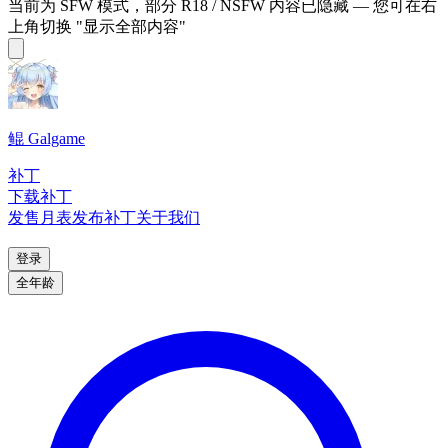
当前为 SFW 模式，部分 R18 / NSFW 内容已隐藏 — 您可在右
上角切换 "显示全部内容"
鲲 Galgame
补丁
下载补丁
发售月表
发布补丁
关于我们
登录
全年龄