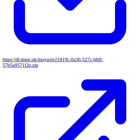
https://dl.imoe.uk/moyu/ee21819c-0a36-527c-b6ff-
57b5a9571f2e.zip