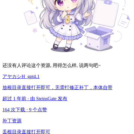
还没有人评论这个资源, 用得怎么样, 说两句吧~
アヤカシH_gpt4.1
放根目录直接打开即可，无需打修正补丁，本体自带
超过 1 年前 · 由 SteinsGate 发布
164 次下载
·
9 个点赞
补丁资源
丢根目录直接打开即可