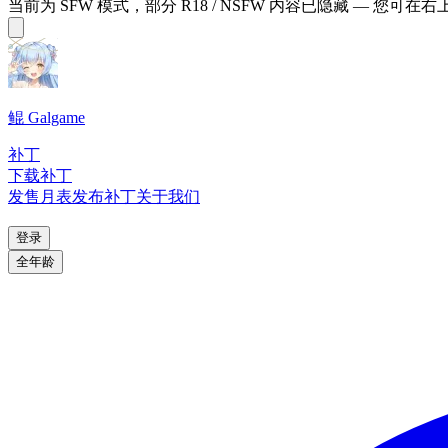
当前为 SFW 模式，部分 R18 / NSFW 内容已隐藏 — 您可在
鲲 Galgame
补丁
下载补丁
发售月表
发布补丁
关于我们
登录
全年龄