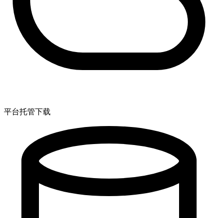
平台托管下载