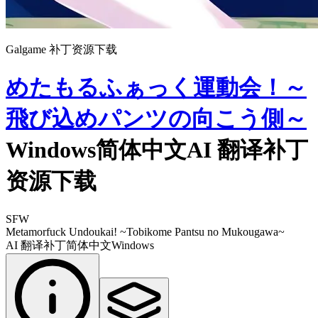
Galgame 补丁资源下载
めたもるふぁっく運動会！～
飛び込めパンツの向こう側～
Windows简体中文AI 翻译补丁
资源下载
SFW
Metamorfuck Undoukai! ~Tobikome Pantsu no Mukougawa~
AI 翻译补丁
简体中文
Windows