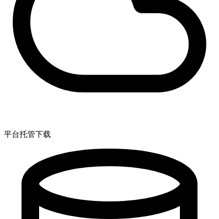
平台托管下载