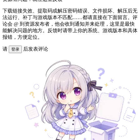
下载链接失效、提取码或解压密码错误、文件损坏、解压后无
法运行、补丁与游戏版本不匹配……都请直接在下面留言。评
论会 @ 到资源发布者，他会收到通知并来处理，这里是最快
能解决问题的地方。反馈时请带上你的系统、游戏版本和具体
报错，方便定位。
请
后发表评论
登录