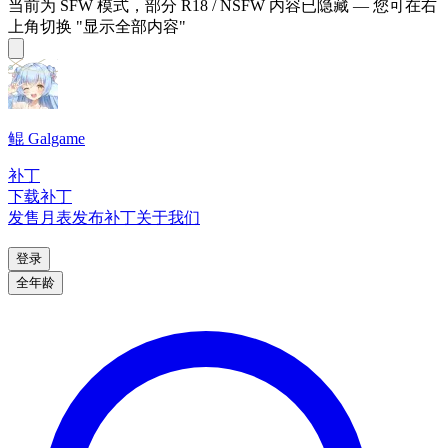
当前为 SFW 模式，部分 R18 / NSFW 内容已隐藏 — 您可在右
上角切换 "显示全部内容"
鲲 Galgame
补丁
下载补丁
发售月表
发布补丁
关于我们
登录
全年龄