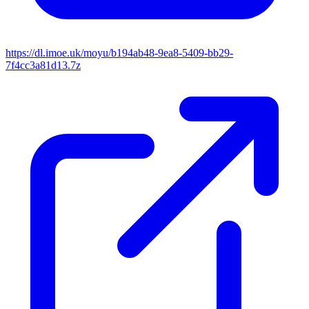
https://dl.imoe.uk/moyu/b194ab48-9ea8-5409-bb29-
7f4cc3a81d13.7z