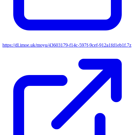
https://dl.imoe.uk/moyu/43603179-f14c-597f-9cef-912a1fd1eb1f.7z