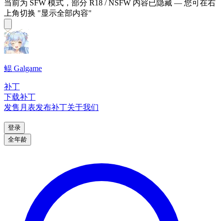
当前为 SFW 模式，部分 R18 / NSFW 内容已隐藏 — 您可在右
上角切换 "显示全部内容"
鲲 Galgame
补丁
下载补丁
发售月表
发布补丁
关于我们
登录
全年龄