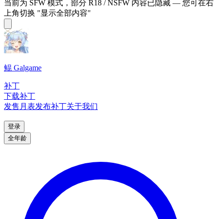
当前为 SFW 模式，部分 R18 / NSFW 内容已隐藏 — 您可在右
上角切换 "显示全部内容"
鲲 Galgame
补丁
下载补丁
发售月表
发布补丁
关于我们
登录
全年龄