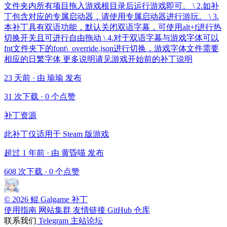
文件夹内所有项目拖入游戏根目录后运行游戏即可。 \ 2.如补
丁包含对应的专属启动器，请使用专属启动器进行游玩。 \ 3.
本补丁具有双语功能，默认关闭双语字幕，可使用alt+f进行热
切换开关且可进行自由拖动 \ 4.对于双语字幕与游戏字体可以
fnt文件夹下的font\_override.json进行切换，游戏字体文件需要
相应的日繁字体 更多说明请见游戏开始前的补丁说明
23 天前 · 由 瑜瑜 发布
31 次下载
·
0 个点赞
补丁资源
此补丁仅适用于 Steam 版游戏
超过 1 年前 · 由 黄昏喵 发布
608 次下载
·
0 个点赞
© 2026 鲲 Galgame 补丁
使用指南
网站集群
友情链接
GitHub 仓库
联系我们
Telegram
主站论坛