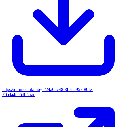
https://dl.imoe.uk/moyu/24a65c48-3fbf-5957-89fe-
76ada4dc5db5.rar