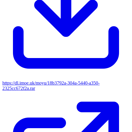
https://dl.imoe.uk/moyu/18b3792a-304a-5440-a350-
2325cc672f2a.rar