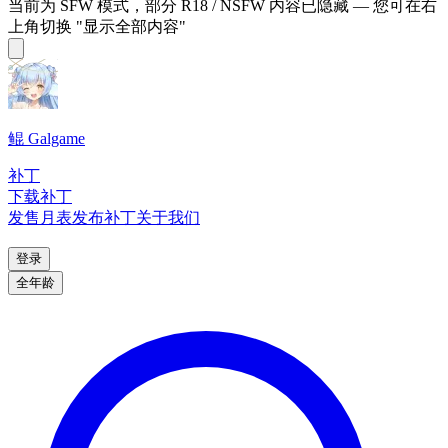
当前为 SFW 模式，部分 R18 / NSFW 内容已隐藏 — 您可在右
上角切换 "显示全部内容"
鲲 Galgame
补丁
下载补丁
发售月表
发布补丁
关于我们
登录
全年龄