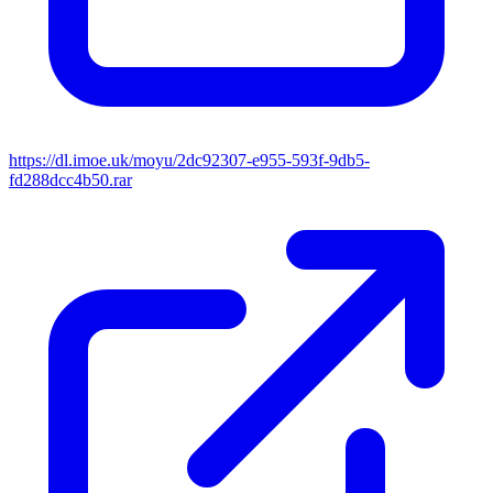
https://dl.imoe.uk/moyu/2dc92307-e955-593f-9db5-
fd288dcc4b50.rar