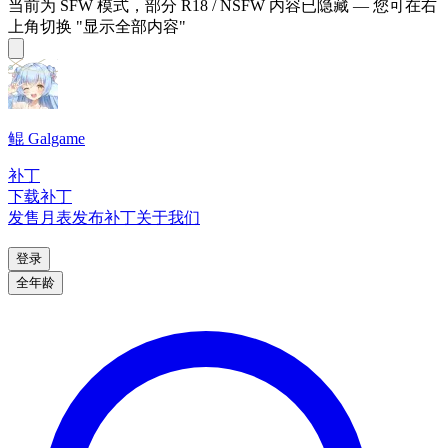
当前为 SFW 模式，部分 R18 / NSFW 内容已隐藏 — 您可在右
上角切换 "显示全部内容"
鲲 Galgame
补丁
下载补丁
发售月表
发布补丁
关于我们
登录
全年龄