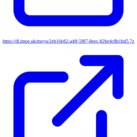
https://dl.imoe.uk/moyu/2eb10e82-a4ff-5f87-8eec-82be4c8b1bd5.7z