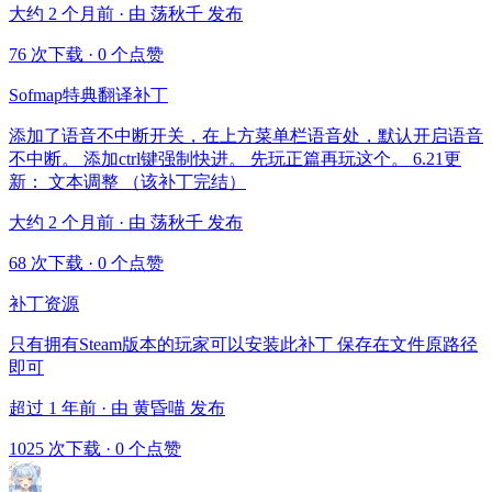
大约 2 个月前 · 由 荡秋千 发布
76 次下载
·
0 个点赞
Sofmap特典翻译补丁
添加了语音不中断开关，在上方菜单栏语音处，默认开启语音
不中断。 添加ctrl键强制快进。 先玩正篇再玩这个。 6.21更
新： 文本调整 （该补丁完结）
大约 2 个月前 · 由 荡秋千 发布
68 次下载
·
0 个点赞
补丁资源
只有拥有Steam版本的玩家可以安装此补丁 保存在文件原路径
即可
超过 1 年前 · 由 黄昏喵 发布
1025 次下载
·
0 个点赞