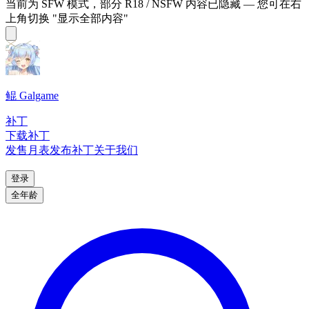
当前为 SFW 模式，部分 R18 / NSFW 内容已隐藏 — 您可在右
上角切换 "显示全部内容"
鲲 Galgame
补丁
下载补丁
发售月表
发布补丁
关于我们
登录
全年龄