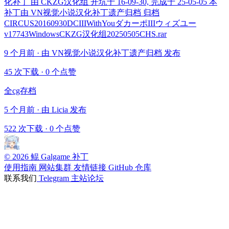
化补丁 由 CKZG汉化组 开坑于 16-09-30, 完成于 25-05-05 本
补丁由 VN视觉小说汉化补丁遗产归档 归档
CIRCUS20160930DCIIIWithYouダカーポIIIウィズユー
v17743WindowsCKZG汉化组20250505CHS.rar
9 个月前 · 由 VN视觉小说汉化补丁遗产归档 发布
45 次下载
·
0 个点赞
全cg存档
5 个月前 · 由 Licia 发布
522 次下载
·
0 个点赞
© 2026 鲲 Galgame 补丁
使用指南
网站集群
友情链接
GitHub 仓库
联系我们
Telegram
主站论坛