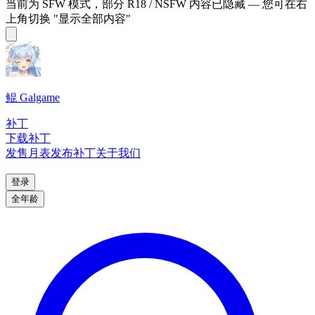
当前为 SFW 模式，部分 R18 / NSFW 内容已隐藏 — 您可在右
上角切换 "显示全部内容"
鲲 Galgame
补丁
下载补丁
发售月表
发布补丁
关于我们
登录
全年龄