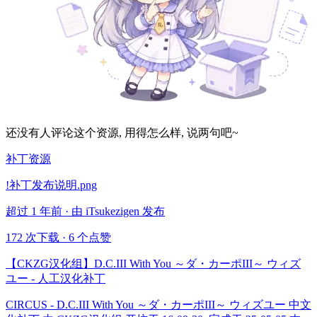
还没有人评论这个资源, 用得怎么样, 说两句吧~
补丁资源
!补丁发布说明.png
超过 1 年前 · 由 iTsukezigen 发布
172 次下载
·
6 个点赞
【CKZG汉化组】D.C.III With You ～ダ・カーポIII～ ウィズ
ユー - 人工汉化补丁
CIRCUS - D.C.III With You ～ダ・カーポIII～ ウィズユー 中文