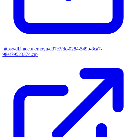
https://dl.imoe.uk/moyu/d37c7fdc-0284-549b-8ca7-
98ef79523374.zip