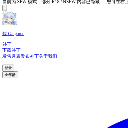
当前为 SFW 模式，部分 R18 / NSFW 内容已隐藏 — 您可在
鲲 Galgame
补丁
下载补丁
发售月表
发布补丁
关于我们
登录
全年龄