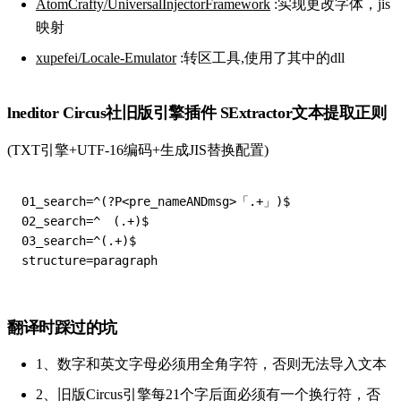
AtomCrafty/UniversalInjectorFramework
:实现更改字体，jis
映射
xupefei/Locale-Emulator
:转区工具,使用了其中的dll
lneditor Circus社旧版引擎插件 SExtractor文本提取正则
(TXT引擎+UTF-16编码+生成JIS替换配置)
01_search=^(?P<pre_nameANDmsg>「.+」)$

02_search=^　(.+)$

03_search=^(.+)$

翻译时踩过的坑
1、数字和英文字母必须用全角字符，否则无法导入文本
2、旧版Circus引擎每21个字后面必须有一个换行符，否