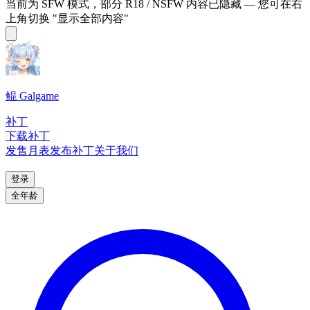
当前为 SFW 模式，部分 R18 / NSFW 内容已隐藏 — 您可在右
上角切换 "显示全部内容"
鲲 Galgame
补丁
下载补丁
发售月表
发布补丁
关于我们
登录
全年龄