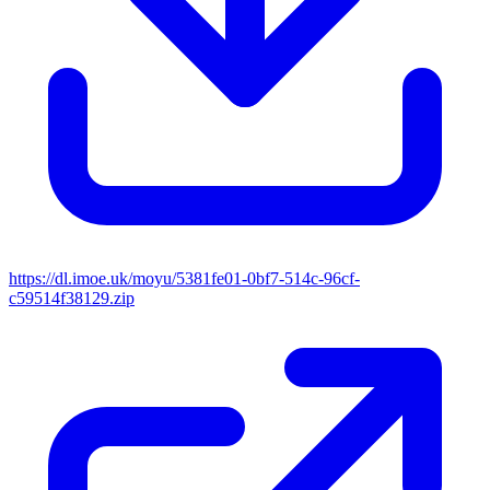
https://dl.imoe.uk/moyu/5381fe01-0bf7-514c-96cf-
c59514f38129.zip