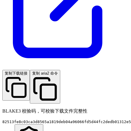
复制下载链接
复制 aria2 命令
BLAKE3 校验码，可校验下载文件完整性
82513fe8c03ca3d8565a1819deb04a96066fd5d44fc2dedb01312e5