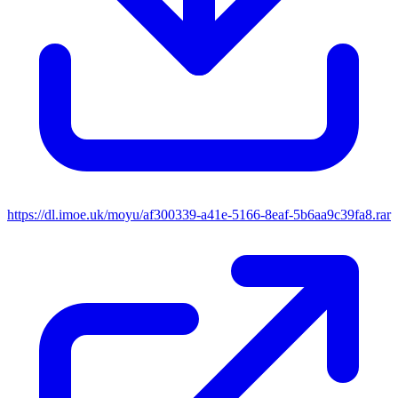
https://dl.imoe.uk/moyu/af300339-a41e-5166-8eaf-5b6aa9c39fa8.rar