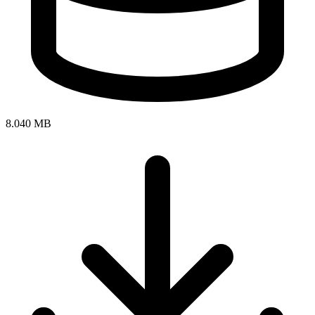
8.040 MB