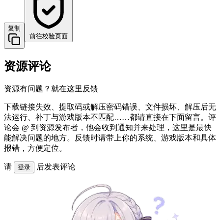
复制
前往校验页面
资源评论
资源有问题？就在这里反馈
下载链接失效、提取码或解压密码错误、文件损坏、解压后无
法运行、补丁与游戏版本不匹配……都请直接在下面留言。评
论会 @ 到资源发布者，他会收到通知并来处理，这里是最快
能解决问题的地方。反馈时请带上你的系统、游戏版本和具体
报错，方便定位。
请
后发表评论
登录