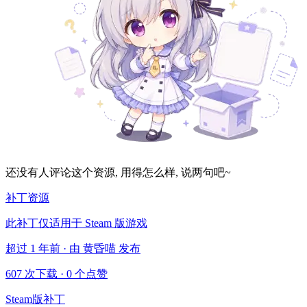
还没有人评论这个资源, 用得怎么样, 说两句吧~
补丁资源
此补丁仅适用于 Steam 版游戏
超过 1 年前 · 由 黄昏喵 发布
607 次下载
·
0 个点赞
Steam版补丁