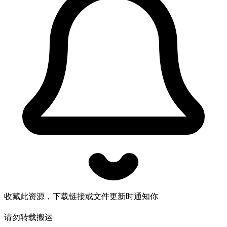
收藏此资源，下载链接或文件更新时通知你
请勿转载搬运