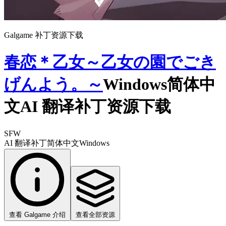
Galgame 补丁资源下载
春恋＊乙女～乙女の園でごき
げんよう。～
Windows简体中
文AI 翻译补丁资源下载
SFW
AI 翻译补丁
简体中文
Windows
查看 Galgame 介绍
查看全部资源