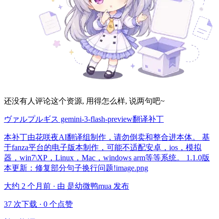
还没有人评论这个资源, 用得怎么样, 说两句吧~
ヴァルプルギス gemini-3-flash-preview翻译补丁
本补丁由花咲夜AI翻译组制作，请勿倒卖和整合进本体。 基
于fanza平台的电子版本制作，可能不适配安卓，ios，模拟
器，win7\XP，Linux，Mac，windows arm等等系统。 1.1.0版
本更新：修复部分句子换行问题!image.png
大约 2 个月前 · 由 是幼微鸭mua 发布
37 次下载
·
0 个点赞