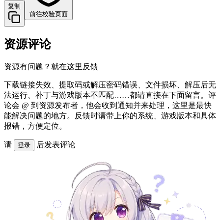
复制
前往校验页面
资源评论
资源有问题？就在这里反馈
下载链接失效、提取码或解压密码错误、文件损坏、解压后无
法运行、补丁与游戏版本不匹配……都请直接在下面留言。评
论会 @ 到资源发布者，他会收到通知并来处理，这里是最快
能解决问题的地方。反馈时请带上你的系统、游戏版本和具体
报错，方便定位。
请
后发表评论
登录