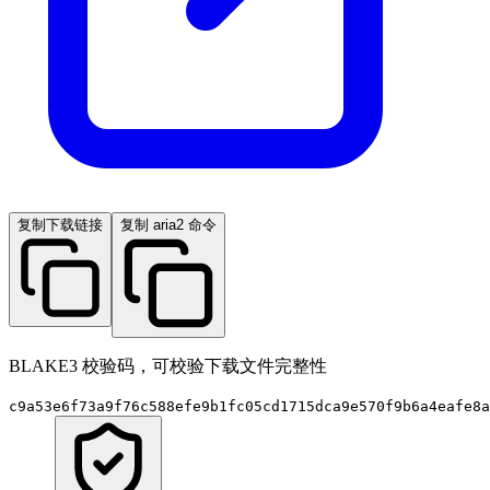
复制下载链接
复制 aria2 命令
BLAKE3 校验码，可校验下载文件完整性
c9a53e6f73a9f76c588efe9b1fc05cd1715dca9e570f9b6a4eafe8a