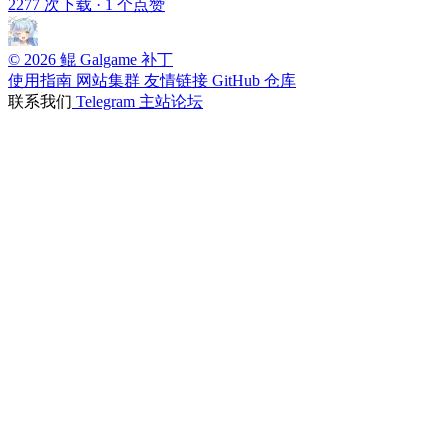
2277 次下载
·
1 个点赞
© 2026 鲲 Galgame 补丁
使用指南
网站集群
友情链接
GitHub 仓库
联系我们
Telegram
主站论坛