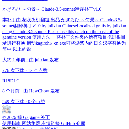
かぎろひ ～勺景～ Claude-3.5-sonnet翻译补丁v1.0
本补丁由 花咲夜机翻组 出品 かぎろひ ～勺景～ Claude-3.5-
sonnet翻译补丁v1.0 by julixian ChineseLocalized gratis by julixian
using Claude-3.5-sonnet Please use this patch on the basis of the
genuine version 使用方法： 将补丁文件夹内所有项目拖进根目
录进行替换 启动kagirohi\_cn.exe可将游戏内的日文汉字替换为
简中 以上的说
大约 1 年前 · 由 julixian 发布
776 次下载
·
13 个点赞
R18DLC
8 个月前 · 由 HawChow 发布
549 次下载
·
0 个点赞
© 2026 鲲 Galgame 补丁
使用指南
网站集群
友情链接
GitHub 仓库