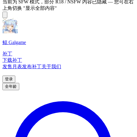
当前为 SFW 模式，部分 R18 / NSFW 内容已隐藏 — 您可在右
上角切换 "显示全部内容"
鲲 Galgame
补丁
下载补丁
发售月表
发布补丁
关于我们
登录
全年龄