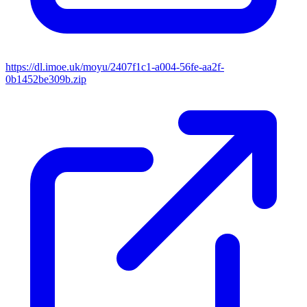
https://dl.imoe.uk/moyu/2407f1c1-a004-56fe-aa2f-
0b1452be309b.zip