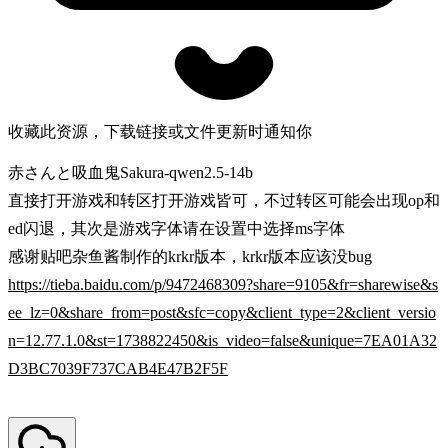
收藏此资源，下载链接或文件更新时通知你
赤さんと吸血鬼Sakura-qwen2.5-14b
直接打开游戏和转区打开游戏皆可，不过转区可能会出现op和
ed闪退，其次是游戏字体请在设置中选择ms字体
感谢贴吧杂鱼酱制作的krkr版本，krkr版本应该没bug
https://tieba.baidu.com/p/9472468309?share=9105&fr=sharewise&s
ee_lz=0&share_from=post&sfc=copy&client_type=2&client_versio
n=12.77.1.0&st=1738822450&is_video=false&unique=7EA01A32
D3BC7039F737CAB4E47B2F5F