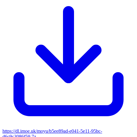
https://dl.imoe.uk/moyu/b5ee89ad-e041-5e11-95bc-
d6c9c3086f59.7z