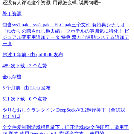
还没有人评论这个资源, 用得怎么样, 说两句吧~
补丁资源
包含sys1.pak，sys2.pak，FLC.pak三个文件 有特典シナリオ
「ゆかりの隠されし過去編」 ブホテルの雰囲気に特化！ ビ
ジュアル変更用追加データ 特典 双方向連動システム追加デ
ータ
超过 1 年前 · 由 gufifbdb 发布
489 次下载
·
2 个点赞
全cg存档
5 个月前 · 由 Licia 发布
511 次下载
·
0 个点赞
やりなおしクランクイン DeepSeek-V3.2翻译补丁（全UI汉
化）v1.2
全文件复制到游戏根目录下，打开游戏exe文件即可，适用于
DL版本 使用DeepSeek-V3.2翻译全文本， 先用的