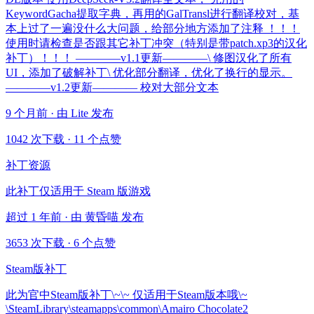
KeywordGacha提取字典，再用的GalTransl进行翻译校对，基
本上过了一遍没什么大问题，给部分地方添加了注释 ！！！
使用时请检查是否跟其它补丁冲突（特别是带patch.xp3的汉化
补丁）！！！ ————v1.1更新————\ 修图汉化了所有
UI，添加了破解补丁\ 优化部分翻译，优化了换行的显示。
————v1.2更新———— 校对大部分文本
9 个月前 · 由 Lite 发布
1042 次下载
·
11 个点赞
补丁资源
此补丁仅适用于 Steam 版游戏
超过 1 年前 · 由 黄昏喵 发布
3653 次下载
·
6 个点赞
Steam版补丁
此为官中Steam版补丁\~\~ 仅适用于Steam版本哦\~
\SteamLibrary\steamapps\common\Amairo Chocolate2