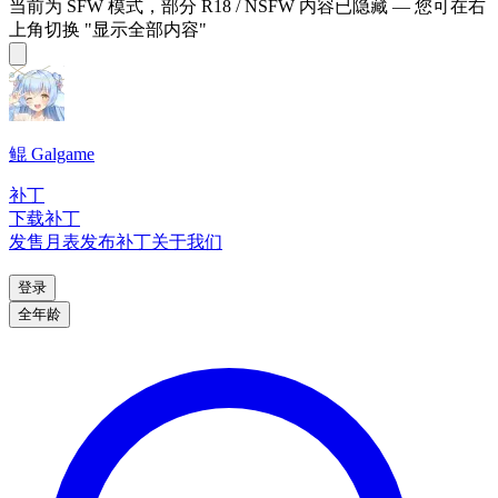
当前为 SFW 模式，部分 R18 / NSFW 内容已隐藏 — 您可在右
上角切换 "显示全部内容"
鲲 Galgame
补丁
下载补丁
发售月表
发布补丁
关于我们
登录
全年龄