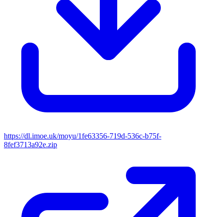
https://dl.imoe.uk/moyu/1fe63356-719d-536c-b75f-
8fef3713a92e.zip