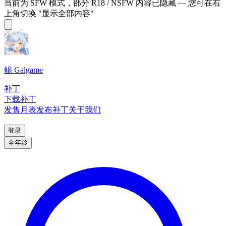
当前为 SFW 模式，部分 R18 / NSFW 内容已隐藏 — 您可在右
上角切换 "显示全部内容"
鲲 Galgame
补丁
下载补丁
发售月表
发布补丁
关于我们
登录
全年龄