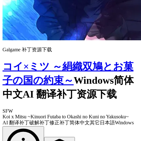
Galgame 补丁资源下载
コイ×ミツ ～絹織双鳩とお菓
子の国の約束～
Windows简体
中文AI 翻译补丁资源下载
SFW
Koi x Mitsu ~Kinuori Futaba to Okashi no Kuni no Yakusoku~
AI 翻译补丁
破解补丁
修正补丁
简体中文
其它
日本語
Windows