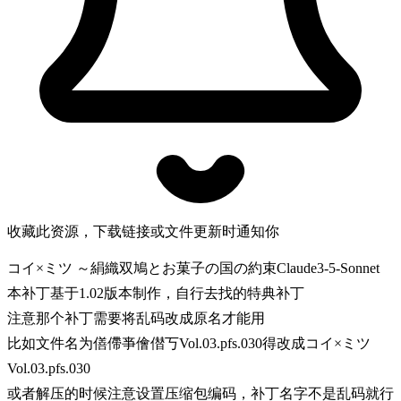
收藏此资源，下载链接或文件更新时通知你
コイ×ミツ ～絹織双鳩とお菓子の国の約束Claude3-5-Sonnet
本补丁基于1.02版本制作，自行去找的特典补丁
注意那个补丁需要将乱码改成原名才能用
比如文件名为僐僀亊儈僣丂Vol.03.pfs.030得改成コイ×ミツ
Vol.03.pfs.030
或者解压的时候注意设置压缩包编码，补丁名字不是乱码就行