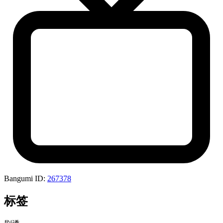
Bangumi ID:
267378
标签