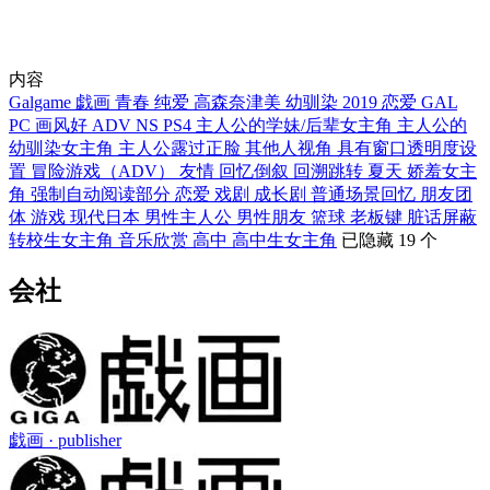
内容
Galgame
戯画
青春
纯爱
高森奈津美
幼驯染
2019
恋爱
GAL
PC
画风好
ADV
NS
PS4
主人公的学妹/后辈女主角
主人公的
幼驯染女主角
主人公露过正脸
其他人视角
具有窗口透明度设
置
冒险游戏（ADV）
友情
回忆倒叙
回溯跳转
夏天
娇羞女主
角
强制自动阅读部分
恋爱
戏剧
成长剧
普通场景回忆
朋友团
体
游戏
现代日本
男性主人公
男性朋友
篮球
老板键
脏话屏蔽
转校生女主角
音乐欣赏
高中
高中生女主角
已隐藏 19 个
会社
戯画
· publisher