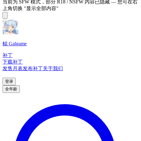
当前为 SFW 模式，部分 R18 / NSFW 内容已隐藏 — 您可在右
上角切换 "显示全部内容"
鲲 Galgame
补丁
下载补丁
发售月表
发布补丁
关于我们
登录
全年龄