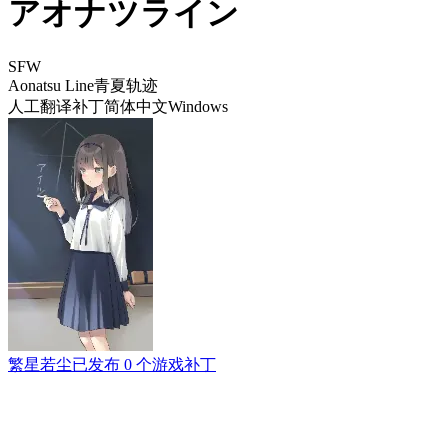
アオナツライン
SFW
Aonatsu Line
青夏轨迹
人工翻译补丁
简体中文
Windows
繁星若尘
已发布 0 个游戏补丁