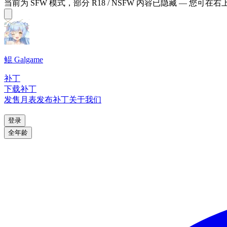
当前为 SFW 模式，部分 R18 / NSFW 内容已隐藏 — 您可在
鲲 Galgame
补丁
下载补丁
发售月表
发布补丁
关于我们
登录
全年龄