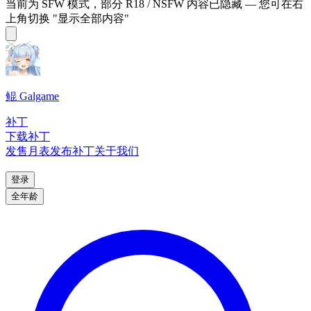
当前为 SFW 模式，部分 R18 / NSFW 内容已隐藏 — 您可在右
上角切换 "显示全部内容"
鲲 Galgame
补丁
下载补丁
发售月表
发布补丁
关于我们
登录
全年龄