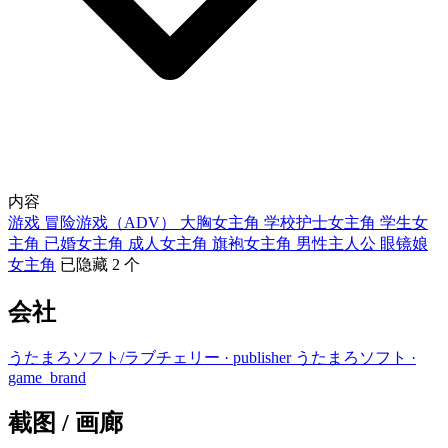
内容
游戏
冒险游戏（ADV）
大胸女主角
学校护士女主角
学生女
主角
已婚女主角
成人女主角
旗袍女主角
男性主人公
眼镜娘
女主角
已隐藏 2 个
会社
うたまろソフト/ラブチェリー
· publisher
うたまろソフト
·
game_brand
截图 / 画廊