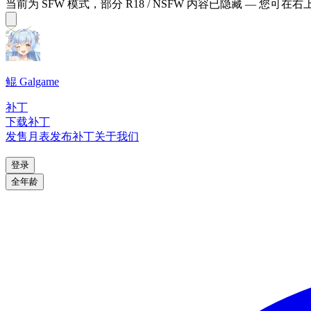
当前为 SFW 模式，部分 R18 / NSFW 内容已隐藏 — 您可在
鲲 Galgame
补丁
下载补丁
发售月表
发布补丁
关于我们
登录
全年龄